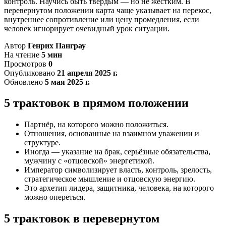
контроль. Научись быть твёрдым — но не жёстким. В
перевернутом положении карта чаще указывает на перекос,
внутреннее сопротивление или цену промедления, если
человек игнорирует очевидный урок ситуации.
Автор
Генрих Панграу
На чтение
5 мин
Просмотров
0
Опубликовано
21 апреля 2025 г.
Обновлено
5 мая 2025 г.
5 трактовок в прямом положении
Партнёр, на которого можно положиться.
Отношения, основанные на взаимном уважении и
структуре.
Иногда — указание на брак, серьёзные обязательства,
мужчину с «отцовской» энергетикой.
Император символизирует власть, контроль, зрелость,
стратегическое мышление и отцовскую энергию.
Это архетип лидера, защитника, человека, на которого
можно опереться.
5 трактовок в перевернутом