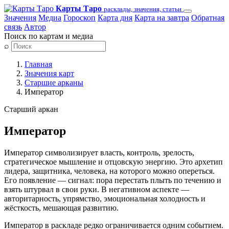
Карты Таро
расклады, значения, статьи
Значения
Медиа
Гороскоп
Карта дня
Карта на завтра
Обратная
связь
Автор
Поиск по картам и медиа
⌕
Главная
Значения карт
Старшие арканы
Император
Старший аркан
Император
Император символизирует власть, контроль, зрелость,
стратегическое мышление и отцовскую энергию. Это архетип
лидера, защитника, человека, на которого можно опереться.
Его появление — сигнал: пора перестать плыть по течению и
взять штурвал в свои руки. В негативном аспекте —
авторитарность, упрямство, эмоциональная холодность и
жёсткость, мешающая развитию.
Император в раскладе редко ограничивается одним событием.