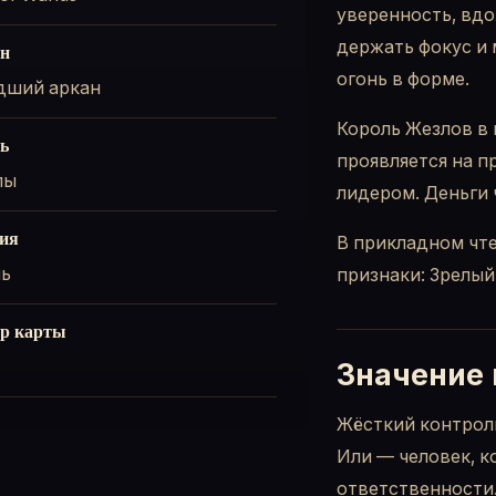
уверенность, вдо
держать фокус и 
н
огонь в форме.
дший аркан
Король Жезлов в 
ь
проявляется на п
лы
лидером. Деньги 
ия
В прикладном чте
нь
признаки: Зрелый
р карты
Значение 
Жёсткий контроль
Или — человек, к
ответственности