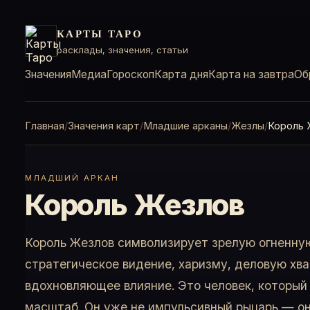
КАРТЫ ТАРО
расклады, значения, статьи
Значения
Медиа
Гороскоп
Карта дня
Карта на завтра
Об
Главная
Значения карт
Младшие арканы
Жезлы
Король 
МЛАДШИЙ АРКАН
Король Жезлов
Король Жезлов символизирует зрелую огненную
стратегическое видение, харизму, деловую хва
вдохновляющее влияние. Это человек, который
масштаб. Он уже не импульсивный рыцарь — он 