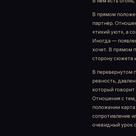
В нём есть огонь, 
В прямом положе
партнёр. Отношени
«тихий уют», а со
Иногда — появлен
хочет. В прямом 
сторону сюжета и
В перевернутом 
ревность, давлен
который говорит 
Отношения с тем,
положении карта 
сопротивление ил
очевидный урок 