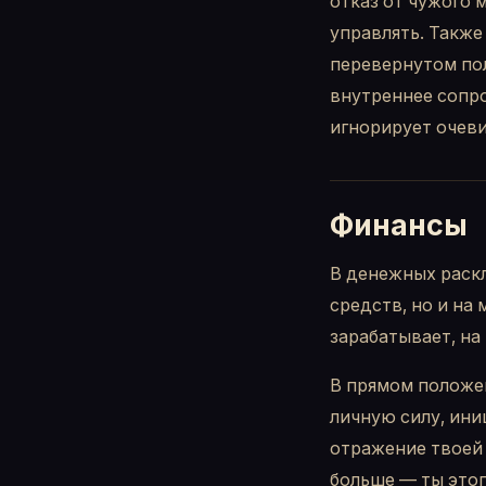
отказ от чужого 
управлять. Также
перевернутом пол
внутреннее сопро
игнорирует очев
Финансы
В денежных раскл
средств, но и на
зарабатывает, на 
В прямом положен
личную силу, ини
отражение твоей 
больше — ты этог