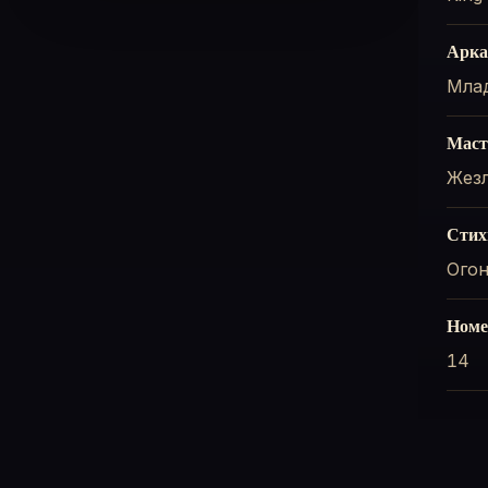
Арка
Мла
Маст
Жез
Стих
Ого
Номе
14