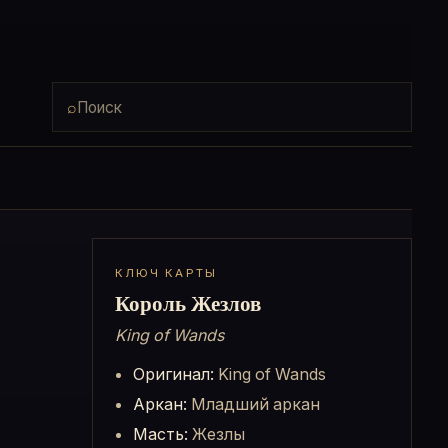
Поиск по картам и медиа
⌕
КЛЮЧ КАРТЫ
Король Жезлов
King of Wands
Оригинал:
King of Wands
Аркан:
Младший аркан
Масть:
Жезлы