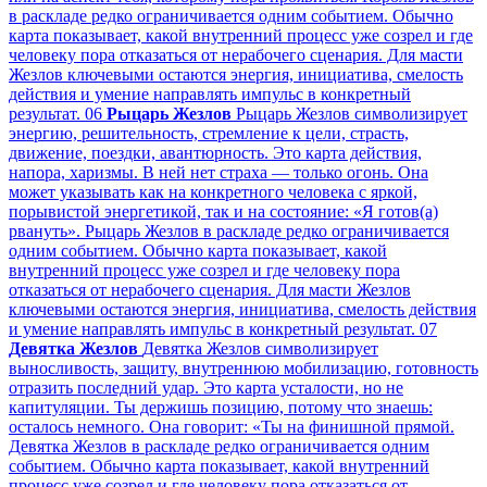
в раскладе редко ограничивается одним событием. Обычно
карта показывает, какой внутренний процесс уже созрел и где
человеку пора отказаться от нерабочего сценария. Для масти
Жезлов ключевыми остаются энергия, инициатива, смелость
действия и умение направлять импульс в конкретный
результат.
06
Рыцарь Жезлов
Рыцарь Жезлов символизирует
энергию, решительность, стремление к цели, страсть,
движение, поездки, авантюрность. Это карта действия,
напора, харизмы. В ней нет страха — только огонь. Она
может указывать как на конкретного человека с яркой,
порывистой энергетикой, так и на состояние: «Я готов(а)
рвануть». Рыцарь Жезлов в раскладе редко ограничивается
одним событием. Обычно карта показывает, какой
внутренний процесс уже созрел и где человеку пора
отказаться от нерабочего сценария. Для масти Жезлов
ключевыми остаются энергия, инициатива, смелость действия
и умение направлять импульс в конкретный результат.
07
Девятка Жезлов
Девятка Жезлов символизирует
выносливость, защиту, внутреннюю мобилизацию, готовность
отразить последний удар. Это карта усталости, но не
капитуляции. Ты держишь позицию, потому что знаешь:
осталось немного. Она говорит: «Ты на финишной прямой.
Девятка Жезлов в раскладе редко ограничивается одним
событием. Обычно карта показывает, какой внутренний
процесс уже созрел и где человеку пора отказаться от