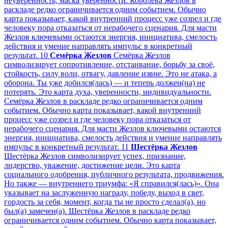
неуверенность, маска уверенности. Королева Жезлов в
раскладе редко ограничивается одним событием. Обычно
карта показывает, какой внутренний процесс уже созрел и где
человеку пора отказаться от нерабочего сценария. Для масти
Жезлов ключевыми остаются энергия, инициатива, смелость
действия и умение направлять импульс в конкретный
результат.
10
Семёрка Жезлов
Семёрка Жезлов
символизирует сопротивление, отстаивание, борьбу за своё,
стойкость, силу воли, отвагу, давление извне. Это не атака, а
оборона. Ты уже добился(лась) — и теперь должен(на) не
потерять. Это карта духа, уверенности, индивидуальности.
Семёрка Жезлов в раскладе редко ограничивается одним
событием. Обычно карта показывает, какой внутренний
процесс уже созрел и где человеку пора отказаться от
нерабочего сценария. Для масти Жезлов ключевыми остаются
энергия, инициатива, смелость действия и умение направлять
импульс в конкретный результат.
11
Шестёрка Жезлов
Шестёрка Жезлов символизирует успех, признание,
лидерство, уважение, достижение цели. Это карта
социального одобрения, публичного результата, продвижения.
Но также — внутреннего триумфа: «Я справился(лась)». Она
указывает на заслуженную награду, победу, выход в свет,
гордость за себя, момент, когда ты не просто сделал(а), но
был(а) замечен(а). Шестёрка Жезлов в раскладе редко
ограничивается одним событием. Обычно карта показывает,