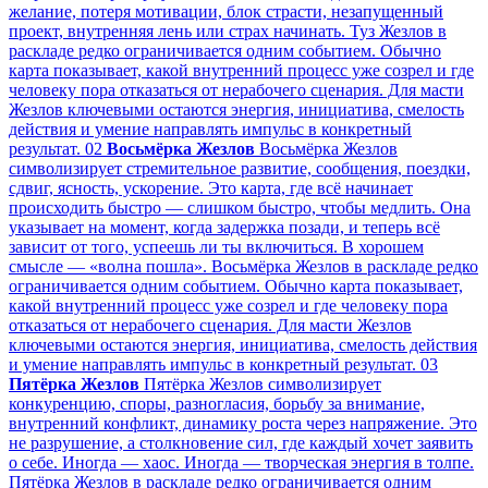
желание, потеря мотивации, блок страсти, незапущенный
проект, внутренняя лень или страх начинать. Туз Жезлов в
раскладе редко ограничивается одним событием. Обычно
карта показывает, какой внутренний процесс уже созрел и где
человеку пора отказаться от нерабочего сценария. Для масти
Жезлов ключевыми остаются энергия, инициатива, смелость
действия и умение направлять импульс в конкретный
результат.
02
Восьмёрка Жезлов
Восьмёрка Жезлов
символизирует стремительное развитие, сообщения, поездки,
сдвиг, ясность, ускорение. Это карта, где всё начинает
происходить быстро — слишком быстро, чтобы медлить. Она
указывает на момент, когда задержка позади, и теперь всё
зависит от того, успеешь ли ты включиться. В хорошем
смысле — «волна пошла». Восьмёрка Жезлов в раскладе редко
ограничивается одним событием. Обычно карта показывает,
какой внутренний процесс уже созрел и где человеку пора
отказаться от нерабочего сценария. Для масти Жезлов
ключевыми остаются энергия, инициатива, смелость действия
и умение направлять импульс в конкретный результат.
03
Пятёрка Жезлов
Пятёрка Жезлов символизирует
конкуренцию, споры, разногласия, борьбу за внимание,
внутренний конфликт, динамику роста через напряжение. Это
не разрушение, а столкновение сил, где каждый хочет заявить
о себе. Иногда — хаос. Иногда — творческая энергия в толпе.
Пятёрка Жезлов в раскладе редко ограничивается одним