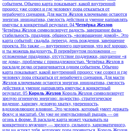
событием. Обычно карта показывает, какой внутренний
процесс уже созрел и где человеку пора отказаться от
нерабочего сценария. Для масти Жезлов ключевыми остаются
энергия, инициатива, смелость действия и умение направлять
импульс в конкретный результат.
04
Четвёрка Жезлов
Четвёрка Жезлов символизирует радость, завершение фазы,
стабильность, праздник, общность, «возвращение домой». Это
карта событий: свадьба, переезд, день рождения, завершение
проекта. Но также — внутреннего ощущения, что всё хорошо,
и ты можешь выдохнуть. В перевёрнутом положении —
отложенные праздники, отсутствие поддержки, ощущение «я
не дома», проблемы с принадлежностью. Четвёрка Жезлов в
раскладе редко ограничивается одним событием. Обычно
карта показывает, какой внутренний процесс уже созрел и где
человеку пора отказаться от нерабочего сценария. Для масти
Жезлов ключевыми остаются энергия, инициатива, смелость
действия и умение направлять импульс в конкретный
результат.
05
Король Жезлов
Король Жезлов символизирует
зрелую огненную энергию: лидерство, стратегическое
видение, харизму, деловую хватку, уверенность,
вдохновляющее влияние. Это человек, который умеет держать
фокус и масштаб. Он уже не импульсивный рыцарь — он
огонь в форме. В раскладе карта может указывать на
конкретного мужчину — зрелого, сильного, харизматичного,
или на аспект тебя, которому пора проявиться. Король Жезлов