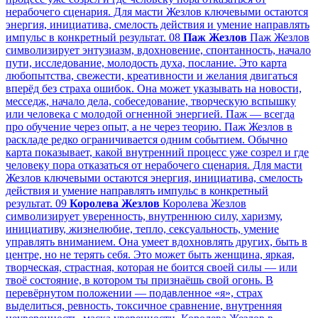
нерабочего сценария. Для масти Жезлов ключевыми остаются
энергия, инициатива, смелость действия и умение направлять
импульс в конкретный результат.
08
Паж Жезлов
Паж Жезлов
символизирует энтузиазм, вдохновение, спонтанность, начало
пути, исследование, молодость духа, послание. Это карта
любопытства, свежести, креативности и желания двигаться
вперёд без страха ошибок. Она может указывать на новости,
месседж, начало дела, собеседование, творческую вспышку
или человека с молодой огненной энергией. Паж — всегда
про обучение через опыт, а не через теорию. Паж Жезлов в
раскладе редко ограничивается одним событием. Обычно
карта показывает, какой внутренний процесс уже созрел и где
человеку пора отказаться от нерабочего сценария. Для масти
Жезлов ключевыми остаются энергия, инициатива, смелость
действия и умение направлять импульс в конкретный
результат.
09
Королева Жезлов
Королева Жезлов
символизирует уверенность, внутреннюю силу, харизму,
инициативу, жизнелюбие, тепло, сексуальность, умение
управлять вниманием. Она умеет вдохновлять других, быть в
центре, но не терять себя. Это может быть женщина, яркая,
творческая, страстная, которая не боится своей силы — или
твоё состояние, в котором ты признаёшь свой огонь. В
перевёрнутом положении — подавленное «я», страх
выделиться, ревность, токсичное сравнение, внутренняя