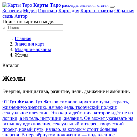
Карты Таро
расклады, значения, статьи
Значения
Медиа
Гороскоп
Карта дня
Карта на завтра
Обратная
связь
Автор
Поиск по картам и медиа
⌕
Главная
Значения карт
Младшие арканы
Жезлы
Каталог
Жезлы
Энергия, инициатива, развитие, цели, движение и амбиции.
01
Туз Жезлов
Туз Жезлов символизирует импульс, страсть,
жизненную энергию, начало дела, творческий поджиг,
сексуальное влечение. Это карта действия, которое идёт не из
логики, а из тела, интуиции, желания. Он может указывать на
вспышку вдохновения, сексуальный интерес, творческий
проект, новый путь, начало, за которым стоит большая
энергия. В перевёрнутом положении — подавленное