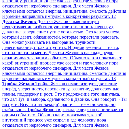
какой внутренний процесс уже созрел и где человеку пора
отказаться от нерабочего сценария. Для масти Жезлов
ключевыми остаются энергия, инициатива, смелость действия
и умение направлять импульс в конкретный результат.
12
Десятка Жезлов
Десятка Жезлов символизирует
переутомление, избыточную ответственность, перегруз,
давление, завершение пути с усталостью. Это карта успеха,
который давит, обязанностей, которые перестали радовать.
Она может указывать на выгорание, трудности
делегирования, страх отпустить. И одновременно — на то,
что ты почти на месте. Десятка Жезлов в раскладе редко
ограничивается одним событием. Обычно карта показывает,
какой внутренний процесс уже созрел и где человеку пора
отказаться от нерабочего сценария. Для масти Жезлов
ключевыми остаются энергия, инициатива, смелость действия
и умение направлять импульс в конкретный результат.
13
Тройка Жезлов
Тройка Жезлов символизирует движение
вперёд, уверенность, перспективу, развитие, долгосрочные
планы, поддержку и рост. Это продолжение того импульса,
что дал Туз, и выбора, сделанного в Двойке. Она говорит: «Ты
на пути. Всё, что ты начал(а), растёт — не мгновенно, но
стабильно». Тройка Жезлов в раскладе редко ограничивается
одним событием. Обычно карта показывает, какой
внутренний процесс уже созрел и где человеку пора
отказаться от нерабочего сценария. Для масти Жезлов